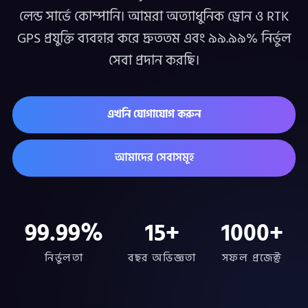
লেন্ড সার্ভে কোম্পানি। আমরা অত্যাধুনিক ড্রোন ও RTK
GPS প্রযুক্তি ব্যবহার করে দ্রুততম এবং ৯৯.৯৯% নির্ভুল
সেবা প্রদান করছি।
এখনি যোগাযোগ করুন
আমাদের সেবাসমূহ
99.99%
15+
1000+
নির্ভুলতা
বছর অভিজ্ঞতা
সফল প্রজেক্ট