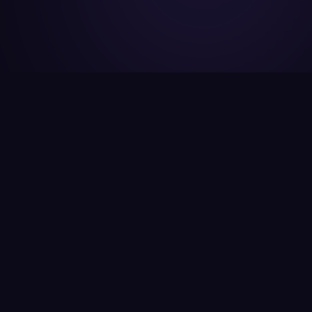
আমরা কী করি
আপনার ভূমি সম্পর্কিত সকল সমস্যার
নির্ভরযোগ্য সমাধান
Accurate Land Survey বাংলাদেশের একটি শীর্ষস্থানীয় এবং
বিশ্বস্ত ভূমি জরিপ প্রতিষ্ঠান। দীর্ঘ ১৫ বছরের অভিজ্ঞতায় আমরা
অত্যাধুনিক প্রযুক্তি ও দক্ষতার সমন্বয়ে দেশবাসীকে সেবা দিয়ে
আসছি।