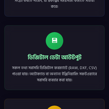
সংগ্রহ করতে পারেন, যা প্রকল্পের সময়সীমা কমাতে সাহায্য
করে।
💾
ডিজিটাল ডেটা আউটপুট
সকল তথ্য সরাসরি ডিজিটাল ফরম্যাটে (RAW, DXF, CSV)
পাওয়া যায়। অটোক্যাড বা অন্যান্য ইঞ্জিনিয়ারিং সফটওয়্যারে
সরাসরি ব্যবহার করা যায়।