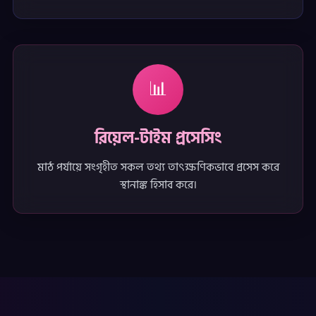
📊
রিয়েল-টাইম প্রসেসিং
মাঠ পর্যায়ে সংগৃহীত সকল তথ্য তাৎক্ষণিকভাবে প্রসেস করে
স্থানাঙ্ক হিসাব করে।