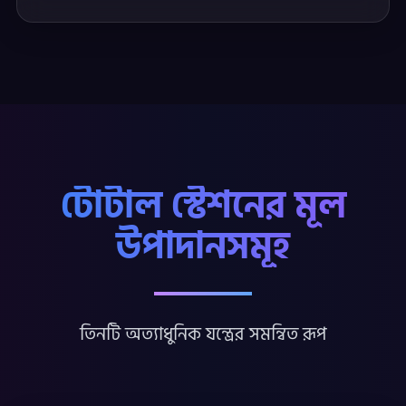
টোটাল স্টেশনের মূল
উপাদানসমূহ
তিনটি অত্যাধুনিক যন্ত্রের সমন্বিত রূপ