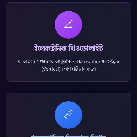
📐
ইলেকট্রনিক থিওডোলাইট
যা অত্যন্ত সূক্ষ্মভাবে আনুভূমিক (Horizontal) এবং উল্লম্ব
(Vertical) কোণ পরিমাপ করে।
📏