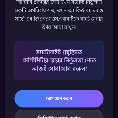
আপনার প্রকল্পের জন্য যখন সর্বোচ্চ নির্ভুলতা
একটি অপরিহার্য শর্ত, তখন অ্যাকিউরেট ল্যান্ড
সার্ভে-এর জিএনএসএস/আরটিকে সার্ভে সেবার
উপর আস্থা রাখুন।
স্যাটেলাইট প্রযুক্তিতে
সেন্টিমিটার-স্তরের নির্ভুলতা পেতে
আজই যোগাযোগ করুন!
যোগাযোগ করুন