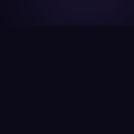
Accurate Land Survey
আপনার জমির নিরাপত্তা ও সঠিক মূল্য নির্ধারণে নির্ভুল
জরিপের কোনো বিকল্প নেই। Accurate Land Survey
আপনার জমির সুরক্ষায় সবচেয়ে নির্ভরযোগ্য নাম।
আমাদের সঠিক ও নির্ভরযোগ্য জরিপ সেবা আপনার জমির
বর্তমান ও ভবিষ্যৎ মূল্য বৃদ্ধিতেও সহায়তা করবে। সেরা
জরিপ অভিজ্ঞতার জন্য আজই আমাদের সাথে যোগাযোগ
করুন।