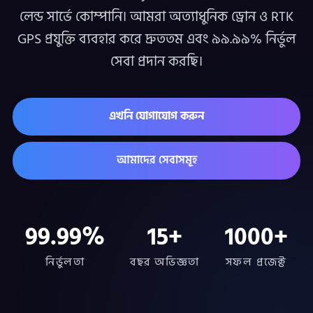
লেন্ড সার্ভে কোম্পানি। আমরা অত্যাধুনিক ড্রোন ও RTK
GPS প্রযুক্তি ব্যবহার করে দ্রুততম এবং ৯৯.৯৯% নির্ভুল
সেবা প্রদান করছি।
এখনি যোগাযোগ করুন
আমাদের সেবাসমূহ
99.99%
15+
1000+
নির্ভুলতা
বছর অভিজ্ঞতা
সফল প্রজেক্ট