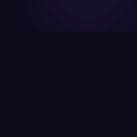
আমরা কী করি
আপনার ভূমি সম্পর্কিত সকল সমস্যার
নির্ভরযোগ্য সমাধান
Accurate Land Survey বাংলাদেশের একটি শীর্ষস্থানীয় এবং
বিশ্বস্ত ভূমি জরিপ প্রতিষ্ঠান। দীর্ঘ ১৫ বছরের অভিজ্ঞতায় আমরা
অত্যাধুনিক প্রযুক্তি ও দক্ষতার সমন্বয়ে দেশবাসীকে সেবা দিয়ে
আসছি।