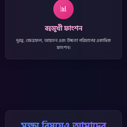
📊
বহুমুখী ফাংশন
দূরত্ব, ক্ষেত্রফল, আয়তন এবং উচ্চতা পরিমাপের একাধিক
ফাংশন।
সূক্ষ্ম বিষয়েও আমাদের