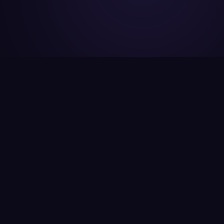
Accurate Land Survey
আপনার জমির নিরাপত্তা ও সঠিক মূল্য নির্ধারণে নির্ভুল
জরিপের কোনো বিকল্প নেই। Accurate Land Survey
আপনার জমির সুরক্ষায় সবচেয়ে নির্ভরযোগ্য নাম।
আমাদের সঠিক ও নির্ভরযোগ্য জরিপ সেবা আপনার জমির
বর্তমান ও ভবিষ্যৎ মূল্য বৃদ্ধিতেও সহায়তা করবে। সেরা
জরিপ অভিজ্ঞতার জন্য আজই আমাদের সাথে যোগাযোগ