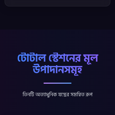
টোটাল স্টেশনের মূল
উপাদানসমূহ
তিনটি অত্যাধুনিক যন্ত্রের সমন্বিত রূপ