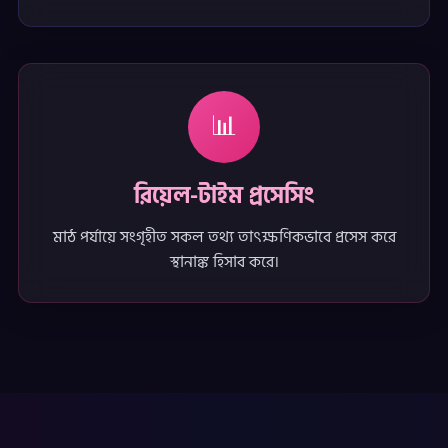
📊
রিয়েল-টাইম প্রসেসিং
মাঠ পর্যায়ে সংগৃহীত সকল তথ্য তাৎক্ষণিকভাবে প্রসেস করে
স্থানাঙ্ক হিসাব করে।