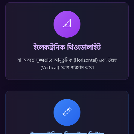
📐
ইলেকট্রনিক থিওডোলাইট
যা অত্যন্ত সূক্ষ্মভাবে আনুভূমিক (Horizontal) এবং উল্লম্ব
(Vertical) কোণ পরিমাপ করে।
📏