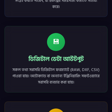
সংগ্রহ করতে পারেন, যা প্রকল্পের সময়সীমা কমাতে সাহায্য
করে।
💾
ডিজিটাল ডেটা আউটপুট
সকল তথ্য সরাসরি ডিজিটাল ফরম্যাটে (RAW, DXF, CSV)
পাওয়া যায়। অটোক্যাড বা অন্যান্য ইঞ্জিনিয়ারিং সফটওয়্যারে
সরাসরি ব্যবহার করা যায়।